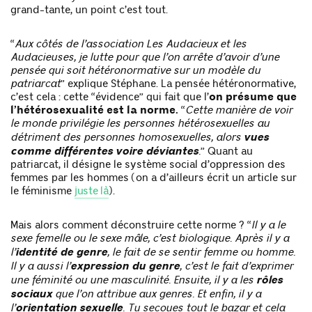
grand-tante, un point c’est tout.
“
Aux côtés de l’association Les Audacieux et les
Audacieuses, je lutte pour que l’on arrête d’avoir d’une
pensée qui soit hétéronormative sur un modèle du
patriarcat
” explique Stéphane. La pensée hétéronormative,
c’est cela : cette “évidence” qui fait que l’
on présume que
l’hétérosexualité est la norme.
“
Cette manière de voir
le monde privilégie les personnes hétérosexuelles au
vues
détriment des personnes homosexuelles, alors
comme différentes voire déviantes
.
” Quant au
patriarcat, il désigne le système social d’oppression des
femmes par les hommes (on a d’ailleurs écrit un article sur
le féminisme
juste là
).
Mais alors comment déconstruire cette norme ? “
Il y a le
sexe femelle ou le sexe mâle, c’est biologique. Après il y a
identité de genre
l’
, le fait de se sentir femme ou homme.
expression du genre
Il y a aussi l’
, c’est le fait d’exprimer
rôles
une féminité ou une masculinité. Ensuite, il y a les
sociaux
que l’on attribue aux genres. Et enfin, il y a
orientation sexuelle
l’
. Tu secoues tout le bazar et cela