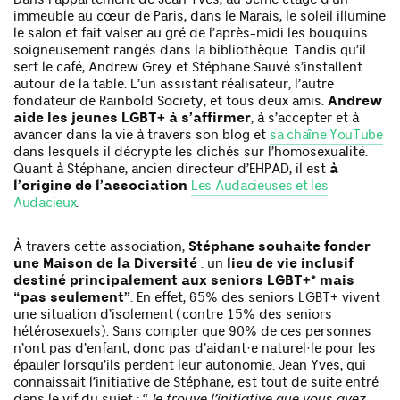
immeuble au cœur de Paris, dans le Marais, le soleil illumine
le salon et fait valser au gré de l’après-midi les bouquins
soigneusement rangés dans la bibliothèque. Tandis qu’il
sert le café, Andrew Grey et Stéphane Sauvé s’installent
autour de la table. L’un assistant réalisateur, l’autre
fondateur de Rainbold Society, et tous deux amis.
Andrew
aide les jeunes LGBT+ à s’affirmer
, à s’accepter et à
avancer dans la vie à travers son blog et
sa chaîne YouTube
dans lesquels il décrypte les clichés sur l’homosexualité.
Quant à Stéphane, ancien directeur d’EHPAD, il est
à
l’origine de l’association
Les Audacieuses et les
Audacieux
.
À travers cette association,
Stéphane souhaite fonder
une Maison de la Diversité
: un
lieu de vie inclusif
destiné principalement aux seniors LGBT+* mais
“pas seulement”
. En effet, 65% des seniors LGBT+ vivent
une situation d’isolement (contre 15% des seniors
hétérosexuels). Sans compter que 90% de ces personnes
n’ont pas d’enfant, donc pas d’aidant·e naturel·le pour les
épauler lorsqu’ils perdent leur autonomie. Jean Yves, qui
connaissait l’initiative de Stéphane, est tout de suite entré
dans le vif du sujet : “
Je trouve l’initiative que vous avez