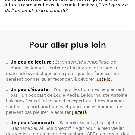
futures reprennent avec ferveur le flambeau, “
tant qu’il y a
de l’amour et de la solidarité
”.
Pour aller plus loin
Un peu de lecture :
La maternité symbolique
, de
•
Marie-Jo Bonnet. L’auteure et militante interroge la
maternité symbolique et ce pour quoi les femmes “ne
seraient bonnes qu’à” féconder, à dévorer
juste ici
.
Un peu d’écoute :
“
Pourquoi les hommes ne pleurent
•
pas”, un podcast de Louie Media. Le journaliste Antoine
Lalanne-Desmet interroge des expert·es et des hommes
sur leur rapport aux larmes et pourquoi les hommes ne
peuvent pas pleurer. À écouter
juste là
.
Un peu d’associatif :
Rainbold Society, le projet de
•
Stéphane Sauvé. Son objectif ? Agir pour le bien vieillir
des seniors, notamment des seniors LGBT+, en créant des