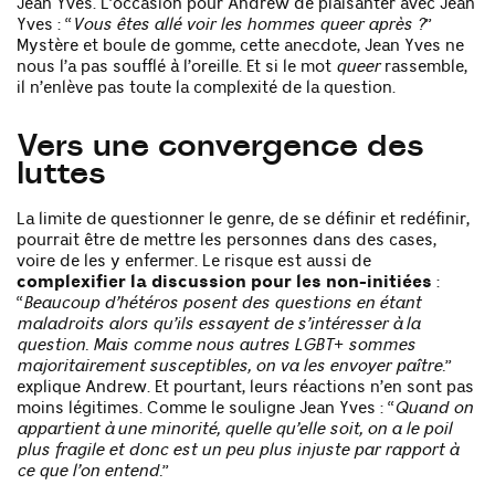
Jean Yves. L’occasion pour Andrew de plaisanter avec Jean
Yves : “
Vous êtes allé voir les hommes queer après ?
”
Mystère et boule de gomme, cette anecdote, Jean Yves ne
nous l’a pas soufflé à l’oreille. Et si le mot
queer
rassemble,
il n’enlève pas toute la complexité de la question.
Vers une convergence des
luttes
La limite de questionner le genre, de se définir et redéfinir,
pourrait être de mettre les personnes dans des cases,
voire de les y enfermer. Le risque est aussi de
complexifier la discussion pour les non-initiées
:
“
Beaucoup d’hétéros posent des questions en étant
maladroits alors qu’ils essayent de s’intéresser à la
question. Mais comme nous autres LGBT+ sommes
majoritairement susceptibles, on va les envoyer paître.
”
explique Andrew. Et pourtant, leurs réactions n’en sont pas
moins légitimes. Comme le souligne Jean Yves : “
Quand on
appartient à une minorité, quelle qu’elle soit, on a le poil
plus fragile et donc est un peu plus injuste par rapport à
ce que l’on entend.
”