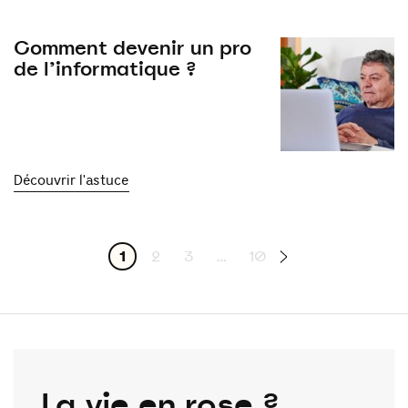
Comment devenir un pro
de l’informatique ?
Découvrir l'astuce
1
2
3
…
10
La vie en rose ?